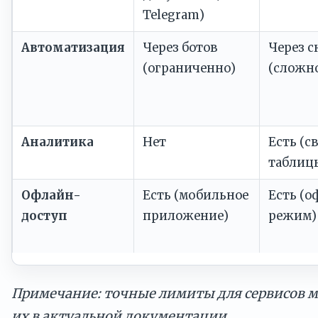
Telegram)
Автоматизация
Через ботов
Через 
(ограниченно)
(сложн
Аналитика
Нет
Есть (с
таблиц
Офлайн-
Есть (мобильное
Есть (о
доступ
приложение)
режим)
Примечание: точные лимиты для сервисов м
их в актуальной документации.