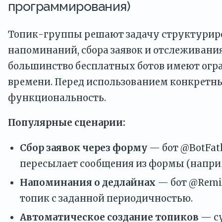
программирования)
Топик-группы решают задачу структуриров
напоминаний, сбора заявок и отслеживания
большинство бесплатных ботов имеют огра
времени. Перед использованием конкретны
функциональность.
Популярные сценарии:
Сбор заявок через форму
— бот @BotFath
пересылает сообщения из формы (наприм
Напоминания о дедлайнах
— бот @Remi
топик с заданной периодичностью.
Автоматическое создание топиков
— су