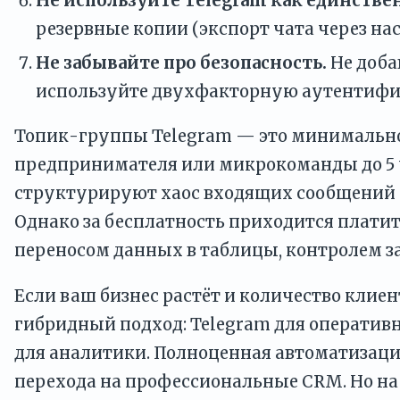
Не используйте Telegram как единстве
резервные копии (экспорт чата через на
Не забывайте про безопасность.
Не доба
используйте двухфакторную аутентиф
Топик-группы Telegram — это минимально
предпринимателя или микрокоманды до 5 ч
структурируют хаос входящих сообщений и 
Однако за бесплатность приходится плати
переносом данных в таблицы, контролем з
Если ваш бизнес растёт и количество клие
гибридный подход: Telegram для оперативн
для аналитики. Полноценная автоматизация
перехода на профессиональные CRM. Но на 