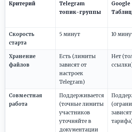
Критерий
Telegram
Google
топик-группы
Табли
Скорость
5 минут
10 мину
старта
Хранение
Есть (лимиты
Нет (то
файлов
зависят от
ссылки
настроек
Telegram)
Совместная
Поддерживается
Поддер
работа
(точные лимиты
(огран
участников
зависят
уточняйте в
тарифа
документации