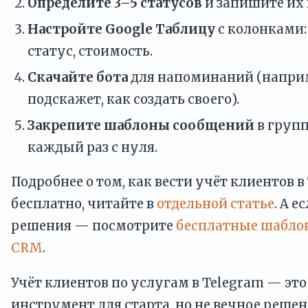
Определите 3–5 статусов
и запишите их 
Настройте Google Таблицу
с колонками: 
статус, стоимость.
Скачайте бота
для напоминаний (наприм
подскажет, как создать своего).
Закрепите шаблоны сообщений
в груп
каждый раз с нуля.
Подробнее о том, как вести учёт клиентов в
бесплатно, читайте в
отдельной статье
. А 
решения — посмотрите
бесплатные шаблон
CRM
.
Учёт клиентов по услугам в Telegram — эт
инструмент для старта, но не вечное решен