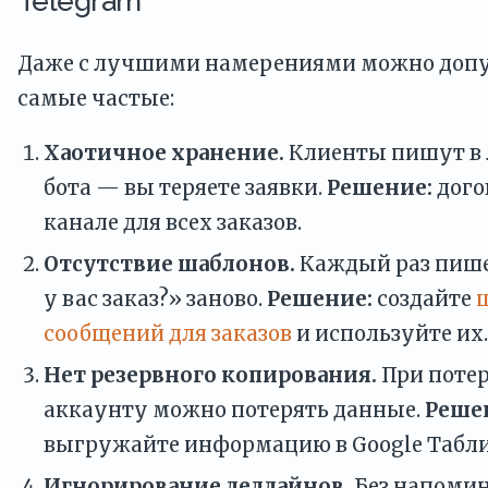
Telegram
Даже с лучшими намерениями можно допу
самые частые:
Хаотичное хранение.
Клиенты пишут в л
бота — вы теряете заявки.
Решение:
дого
канале для всех заказов.
Отсутствие шаблонов.
Каждый раз пише
у вас заказ?» заново.
Решение:
создайте
сообщений для заказов
и используйте их.
Нет резервного копирования.
При потер
аккаунту можно потерять данные.
Реше
выгружайте информацию в Google Табл
Игнорирование дедлайнов.
Без напоми