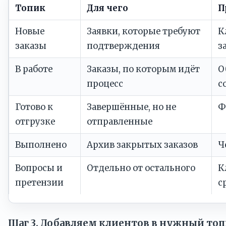
Топик
Для чего
П
Новые
Заявки, которые требуют
К
заказы
подтверждения
з
В работе
Заказы, по которым идёт
О
процесс
с
Готово к
Завершённые, но не
Ф
отгрузке
отправленные
Выполнено
Архив закрытых заказов
Ч
Вопросы и
Отдельно от остального
К
претензии
с
Шаг 3. Добавляем клиентов в нужный то