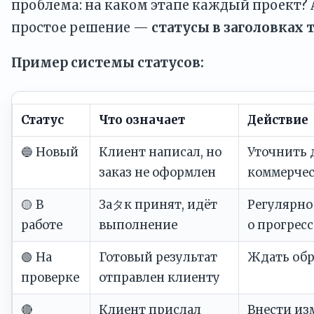
проблема: на каком этапе каждый проект?
простое решение —
статусы в заголовках 
Пример системы статусов:
Статус
Что означает
Действие
🔵 Новый
Клиент написал, но
Уточнить 
заказ не оформлен
коммерчес
🟡 В
Заタк принят, идёт
Регулярно
работе
выполнение
о прогресс
🟢 На
Готовый результат
Ждать обр
проверке
отправлен клиенту
🔴
Клиент прислал
Внести из