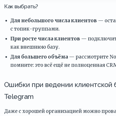
Как выбрать?
Для небольшого числа клиентов
— оста
с топик-группами.
При росте числа клиентов
— подключит
как внешнюю базу.
Для большего объёма
— рассмотрите Noti
помните: это всё ещё не полноценная CR
Ошибки при ведении клиентской 
Telegram
Даже с хорошей организацией можно прова