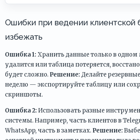
Ошибки при ведении клиентской б
избежать
Ошибка 1:
Хранить данные только в одном м
удалится или таблица потеряется, восста
будет сложно.
Решение:
Делайте резервные
неделю — экспортируйте таблицу или сох
скриншоты.
Ошибка 2:
Использовать разные инструмен
системы. Например, часть клиентов в Teleg
WhatsApp, часть в заметках.
Решение:
Выбе