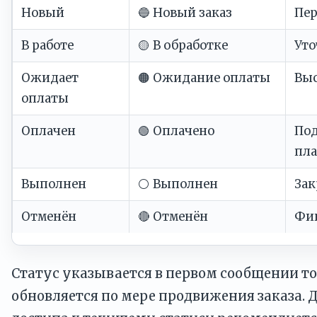
Новый
🔵 Новый заказ
Пер
В работе
🟡 В обработке
Уто
Ожидает
🟠 Ожидание оплаты
Выс
оплаты
Оплачен
🟢 Оплачено
По
пл
Выполнен
⚪ Выполнен
Зак
Отменён
🔴 Отменён
Фи
Статус указывается в первом сообщении т
обновляется по мере продвижения заказа. 