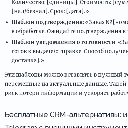
Количество: [единицы]. Стоимость: [сум
[нал/безнал]. Срок: [дата].»
Шаблон подтверждения
: «Заказ №[номе
в обработке. Ожидайте подтверждения в 
Шаблон уведомления о готовности
: «З
готов к выдаче/отправке. Способ получе
доставка].»
Эти шаблоны можно вставлять в нужный т
переменные на актуальные данные. Такой
риск потери информации и ускоряет работ
Бесплатные CRM-альтернативы: и
Telegram с внешними инструмен