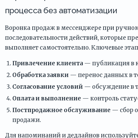
процесса без автоматизации
Воронка продаж в мессенджере при ручном
последовательности действий, которые п
выполняет самостоятельно. Ключевые этап
Привлечение клиента
— публикация в к
Обработка заявки
— перенос данных в т
Согласование условий
— обсуждение в т
Оплата и выполнение
— контроль стату
Постпродажное обслуживание
— сбор о
продажи.
Для напоминаний и дедлайнов используйт