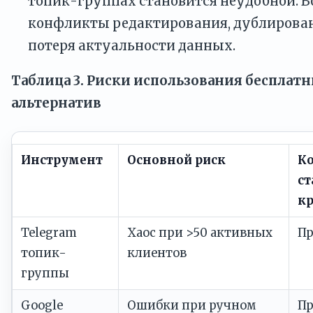
топик-группах становится неудобной. 
конфликты редактирования, дублирован
потеря актуальности данных.
Таблица 3. Риски использования бесплат
альтернатив
Инструмент
Основной риск
Ко
ст
к
Telegram
Хаос при >50 активных
Пр
топик-
клиентов
группы
Google
Ошибки при ручном
Пр