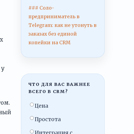
### Соло-
предприниматель в
Telegram: как не утонуть в
заказах без единой
их
копейки на CRM
 у
ЧТО ДЛЯ ВАС ВАЖНЕЕ
ВСЕГО В CRM?
том.
Цена
ьный
Простота
Интеграция с