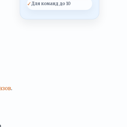
✓
Для команд до 10
азов
.
.