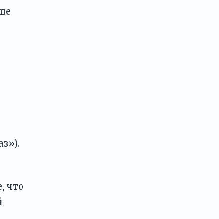
ше
з»).
, что
й