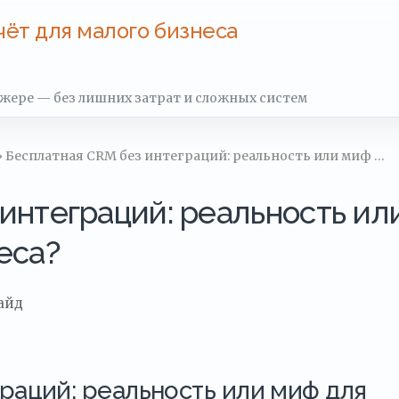
чёт для малого бизнеса
джере — без лишних затрат и сложных систем
› Бесплатная CRM без интеграций: реальность или миф …
интеграций: реальность ил
еса?
айд
раций: реальность или миф для