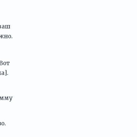
 ваш
жно.
 Вот
а].
умму
о.