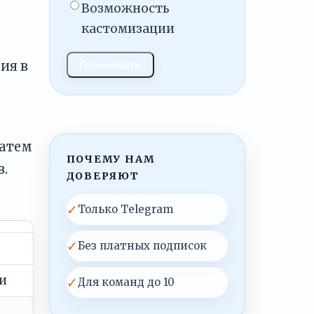
Возможность
кастомизации
ия в
Голосовать
затем
ПОЧЕМУ НАМ
в.
ДОВЕРЯЮТ
✓
Только Telegram
✓
Без платных подписок
ии
✓
Для команд до 10