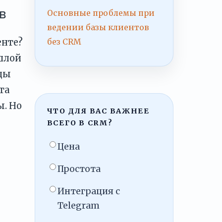
в
Основные проблемы при
ведении базы клиентов
енте?
без CRM
ошлой
ды
та
ы. Но
ЧТО ДЛЯ ВАС ВАЖНЕЕ
ВСЕГО В CRM?
Цена
Простота
Интеграция с
Telegram