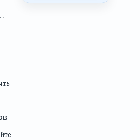
ет
ыть
ов
уйте