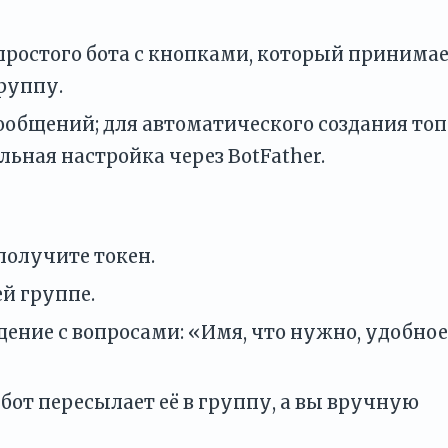
простого бота с кнопками, который принима
руппу.
ообщений; для автоматического создания то
ьная настройка через BotFather.
 получите токен.
й группе.
ение с вопросами: «Имя, что нужно, удобное
 бот пересылает её в группу, а вы вручную