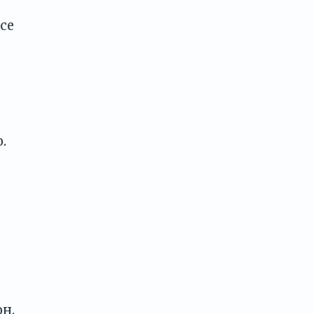
се
.
н.