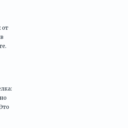
 от
 в
те.
лка:
жно
 Это