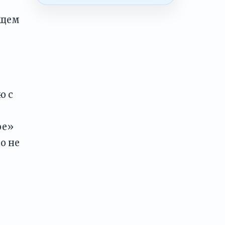
бщем
ю с
и
ое»
о не