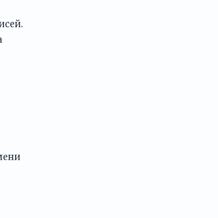
исей.
а
мени